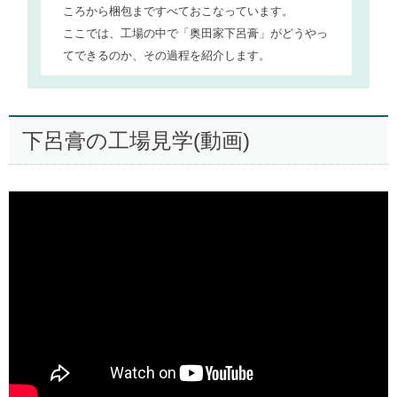
ころから梱包まですべておこなっています。
帽子
ここでは、工場の中で「奥田家下呂膏」がどうやっ
帽子
てできるのか、その過程を紹介します。
ので
下呂膏の工場見学(動画)