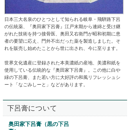
日本三大名泉のひとつとして知られる岐阜・飛騨路下呂
の伝統薬、『奥田家下呂膏』江戸末期から連綿と受け継
がれた技術を持つ接骨医、奥田又右衛門が昭和初期に患
者の要望に応え、門外不出だった薬を製造しました。そ
れを販売し始めたことから世に出され、今に至ります。
世界文化遺産に登録された本美濃紙の産地、美濃和紙を
使用している伝統的な『奥田家下呂膏』。この他に白や
緑の下呂膏、また若い方に大好評の和風リフレッシュシ
ート「なごみしーと」などがあります。
下呂膏について
奥田家下呂膏（黒の下呂