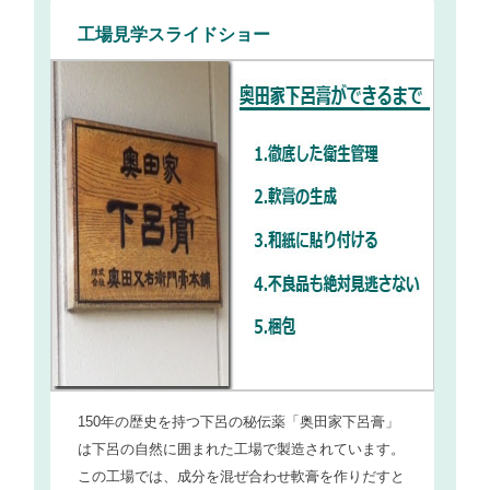
工場見学スライドショー
1
で
150年の歴史を持つ下呂の秘伝薬「奥田家下呂膏」
工場
をは
は下呂の自然に囲まれた工場で製造されています。
いま
の
この工場では、成分を混ぜ合わせ軟膏を作りだすと
白衣