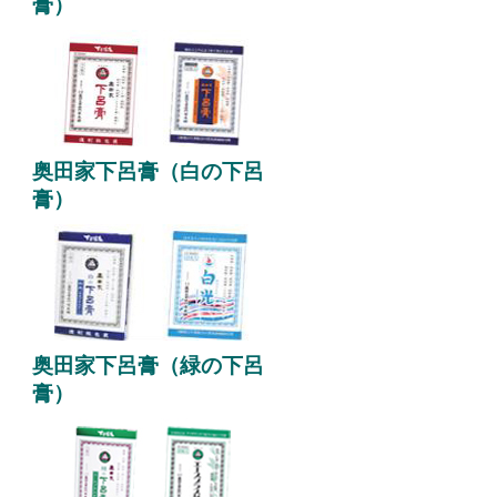
膏）
奥田家下呂膏（白の下呂
膏）
奥田家下呂膏（緑の下呂
膏）