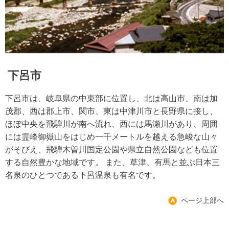
下呂市
下呂市は、岐阜県の中東部に位置し、北は高山市、南は加
茂郡、西は郡上市、関市、東は中津川市と長野県に接し、
ほぼ中央を飛騨川が南へ流れ、西には馬瀬川があり、周囲
には霊峰御嶽山をはじめ一千メートルを越える急峻な山々
がそびえ、飛騨木曽川国定公園や県立自然公園なども位置
する自然豊かな地域です。 また、草津、有馬と並ぶ日本三
名泉のひとつである下呂温泉も有名です。
ページ上部へ