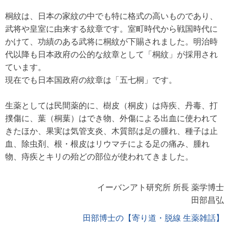
桐紋は、日本の家紋の中でも特に格式の高いものであり、
武将や皇室に由来する紋章です。室町時代から戦国時代に
かけて、功績のある武将に桐紋が下賜されました。明治時
代以降も日本政府の公的な紋章として「桐紋」が採用され
ています。
現在でも日本国政府の紋章は「五七桐」です。
生薬としては民間薬的に、樹皮（桐皮）は痔疾、丹毒、打
撲傷に、葉（桐葉）はでき物、外傷による出血に使われて
きたほか、果実は気管支炎、木質部は足の腫れ、種子は止
血、除虫剤、根・根皮はリウマチによる足の痛み、腫れ
物、痔疾とキリの殆どの部位が使われてきました。
イーバンアト研究所 所長 薬学博士
田部昌弘
田部博士の【寄り道・脱線 生薬雑話】