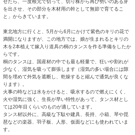
せたら、一度根元で切って、切り株から再び勢いのある芽
を出させ、その部分を木材用の幹として無節で育てるこ
と」からきています。
東北地方に行くと、5月から6月にかけて紫色のキリの花で
満開になりますが、この地方では、娘が生まれるとキリの
木を2本植えて嫁入り道具の桐のタンスを作る準備をしたか
らです。
桐のタンスは、国産材の中でも最も軽量で、狂いや割れが
少なく、湿気を吸って膨張します（湿気の多い場合には隙
間を埋めて外気を遮断し、乾燥すると縮んで通気が良くな
ります）。
火事の時などは水をかけると、吸水するので燃えにくく、
火や湿気に強く、生長が早い特性があって、タンス材とし
ては20年目くらいのものが適しています。
タンス材以外に、高級な下駄や建具、長持、小箱、琴や琵
琶などの楽器、羽子板、人形、仮面などにも使われていま
す。