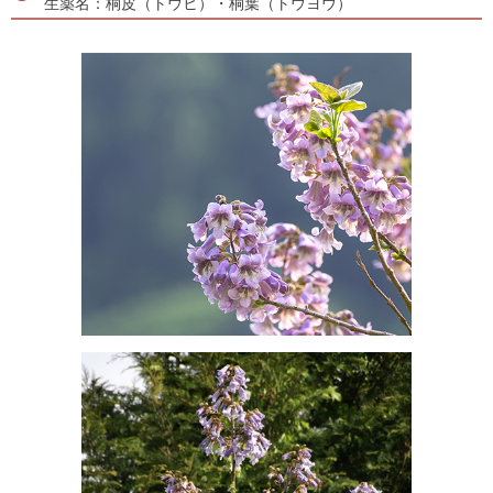
生薬名：桐皮（トウヒ）・桐葉（トウヨウ）