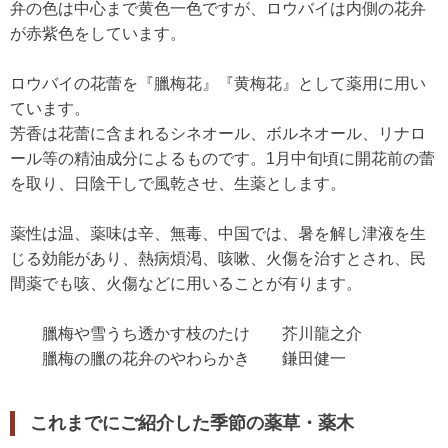
弁の色は中心まで黄色一色ですが、ロウバイは内側の花弁
が赤紫色をしています。
ロウバイの花蕾を『臘梅花』『黄梅花』として薬用に用い
ています。
芳香は花蕾に含まれるシネオール、ボルネオール、リナロ
ール等の精油成分によるものです。1月中旬頃に開花前の蕾
を取り、日陰干しで風乾させ、生薬とします。
薬性は温、薬味は辛、無毒、中国では、暑を解し津液を生
じる効能があり、熱病煩渇、咳嗽、火傷を治すとされ、民
間薬でも咳、火傷などに用いることが有ります。
臘梅や雪うち透かす枝のたけ 芥川龍之介
臘梅の臘の花弁のやわらかき 鎌田健一
これまでにご紹介した季節の薬草・薬木